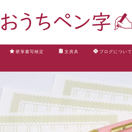
硬筆書写検定
文房具
ブログについ