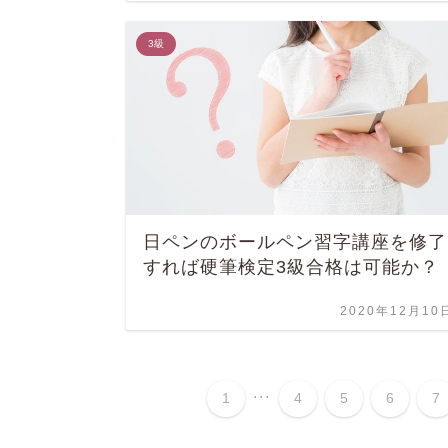
3級
日ペンのボールペン習字講座を修了
すれば硬筆検定3級合格は可能か？
2020年12月10
...
1
4
5
6
7