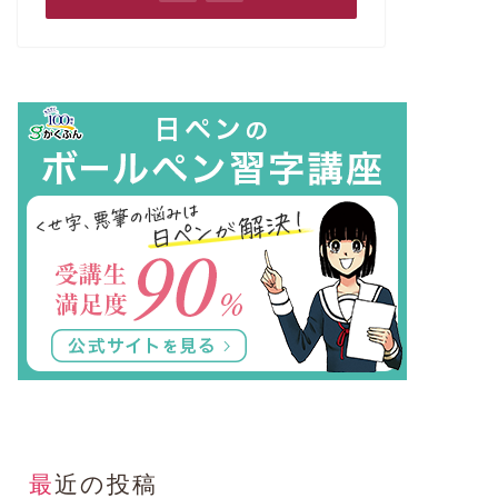
【日ペン】ボールペン習字講座修了
【日ペン
後の進路について考える
も大丈夫
2020年6月14日
ボールペン習字講座
ボールペン習字
最近の投稿