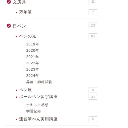
文房具
11
2019年11月11日
万年筆
7
ボールペン習字講座
ボールペン習字
日ペン
135
ペンの光
83
2019年
2020年
2021年
2022年
2023年
日ペンのテキストを中古で買う前に
日ペンの
2024年
昇格・師範試験
確認しておきたい3つのこと
を送って
♪
ペン展
8
ボールペン習字講座
33
2019年9月12日
テキスト感想
学習記録
速習筆ぺん実用講座
6
next