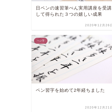
日ペンの速習筆ぺん実用講座を受講
して得られた３つの嬉しい成果
2020年12月26
ペン字
ペン習字を始めて2年経ちました
2020年12月21