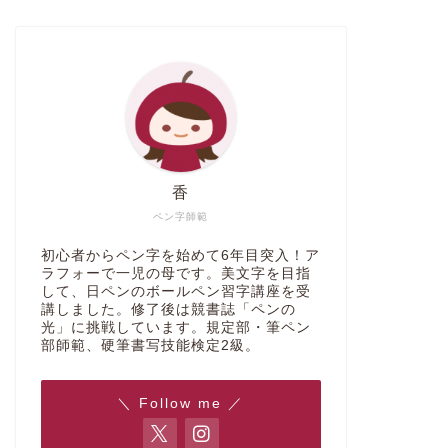
3級
ボールペン習字
香
ペン字師範
日ペンのボールペン習字講座を修了
【口コミ
初心者からペン字を始めて6年目突入！ア
すれば硬筆検定3級合格は可能か？
習字を始
ラフォーで一児の母です。美文字を目指
して、日ペンのボールペン習字講座を受
感想
講しました。修了後は競書誌「ペンの
光」に挑戦しています。規定部・筆ペン
2020年12月10日
部師範、硬筆書写技能検定2級。
ボールペン習字講座
ボールペン習字
＼ Follow me ／