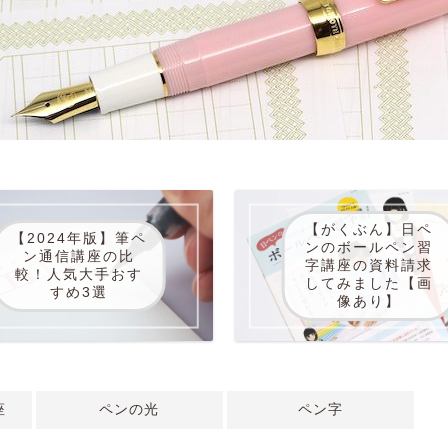
【がくぶん】日ペ
【2024年版】筆ペ
ンのボールペン習
ン通信講座の比
字講座の資料請求
較！人気大手おす
してみました【画
すめ3選
像あり】
座
ペンの光
ペン字