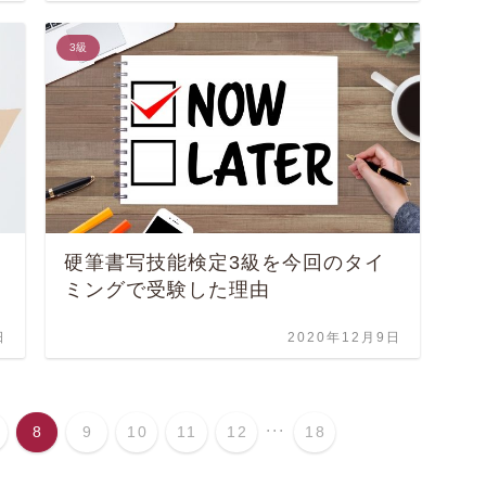
3級
硬筆書写技能検定3級を今回のタイ
ミングで受験した理由
日
2020年12月9日
...
8
9
10
11
12
18