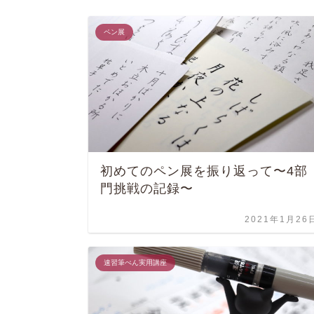
ペン展
初めてのペン展を振り返って〜4部
門挑戦の記録〜
2021年1月26
速習筆ぺん実用講座