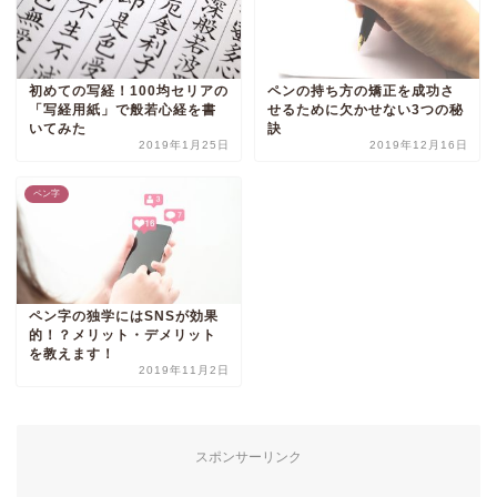
初めての写経！100均セリアの
ペンの持ち方の矯正を成功さ
「写経用紙」で般若心経を書
せるために欠かせない3つの秘
いてみた
訣
2019年1月25日
2019年12月16日
ペン字
ペン字の独学にはSNSが効果
的！？メリット・デメリット
を教えます！
2019年11月2日
スポンサーリンク