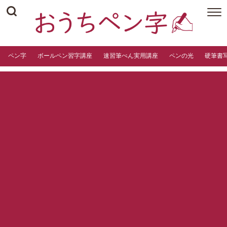
ペン字
ボールペン習字講座
速習筆ぺん実用講座
ペンの光
硬筆書