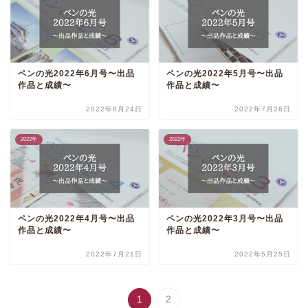
ペンの光2022年6月号〜出品
ペンの光2022年5月号〜出品
作品と成績〜
作品と成績〜
2022年8月24日
2022年7月26日
2022年
2022年
ペンの光2022年4月号〜出品
ペンの光2022年3月号〜出品
作品と成績〜
作品と成績〜
2022年7月21日
2022年5月25日
1
2