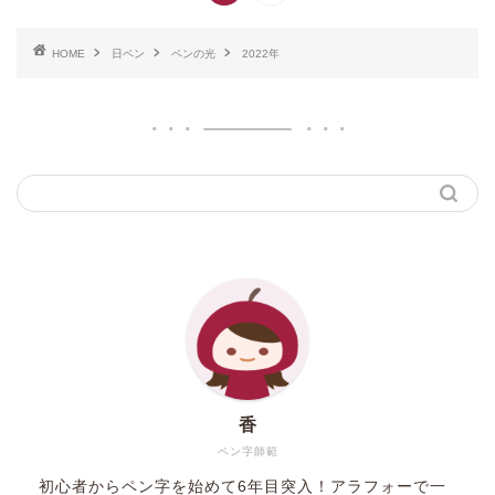
HOME
日ペン
ペンの光
2022年
香
ペン字師範
初心者からペン字を始めて6年目突入！アラフォーで一