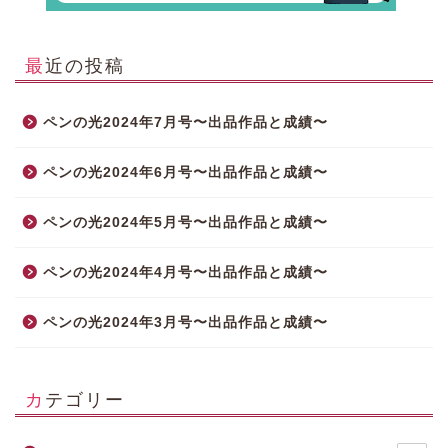
最近の投稿
ペンの光2024年7月号〜出品作品と成績〜
ペンの光2024年6月号〜出品作品と成績〜
ペンの光2024年5月号〜出品作品と成績〜
ペンの光2024年4月号〜出品作品と成績〜
ペンの光2024年3月号〜出品作品と成績〜
カテゴリー