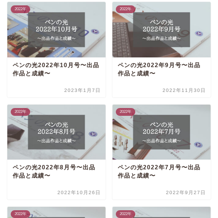
2022年
2022年
ペンの光2022年10月号〜出品
ペンの光2022年9月号〜出品
作品と成績〜
作品と成績〜
2023年1月7日
2022年11月30日
2022年
2022年
ペンの光2022年8月号〜出品
ペンの光2022年7月号〜出品
作品と成績〜
作品と成績〜
2022年10月26日
2022年9月27日
2022年
2022年