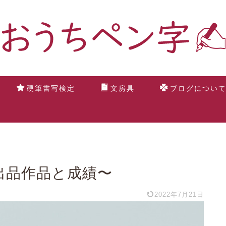
硬筆書写検定
文房具
ブログについ
〜出品作品と成績〜
2022年7月21日