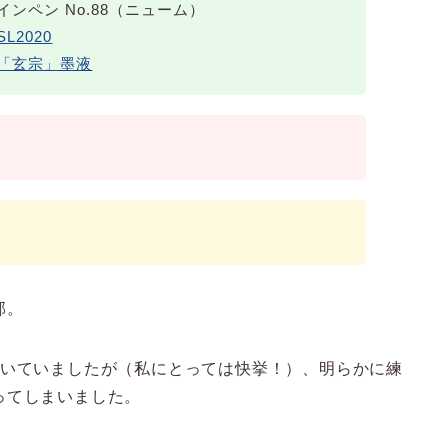
ンペン No.88（ニューム）
L2020
用「玄宗」墨液
部。
続いていましたが（私にとっては快挙！）、明らかに練
ってしまいました。