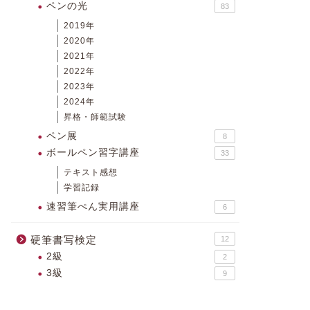
ペンの光
83
2019年
2020年
2021年
2022年
2023年
2024年
昇格・師範試験
ペン展
8
ボールペン習字講座
33
テキスト感想
学習記録
速習筆ぺん実用講座
6
硬筆書写検定
12
2級
2
3級
9