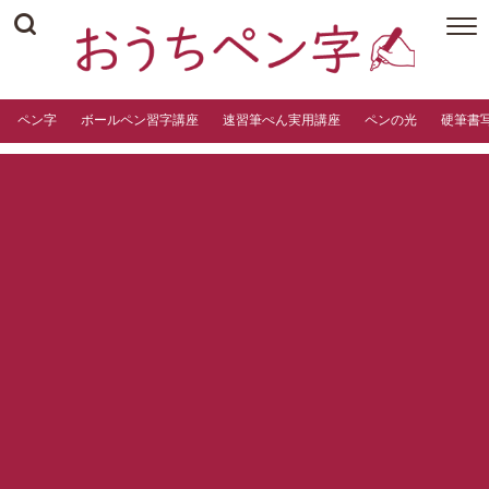
ペン字
ボールペン習字講座
速習筆ぺん実用講座
ペンの光
硬筆書