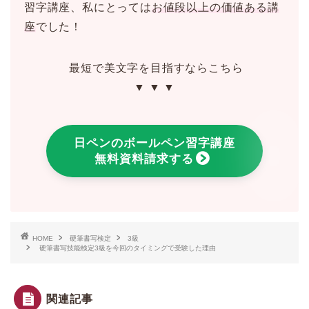
習字講座、私にとっては
お値段以上の価値ある講
座
でした！
最短で美文字を目指すならこちら
▼ ▼ ▼
日ペンのボールペン習字講座
無料資料請求する
HOME
硬筆書写検定
3級
硬筆書写技能検定3級を今回のタイミングで受験した理由
関連記事