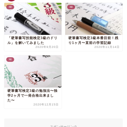
3級
3級
「硬筆書写技能検定3級のドリ
硬筆書写検定3級本番目前！残
ル」を解いてみました
り1ヶ月〜直前の学習記録
2020年9月20日
2020年11月14日
3級
硬筆書写検定3級の勉強法〜独
学2ヶ月で一発合格出来まし
た〜
2020年12月15日
スポンサーリンク