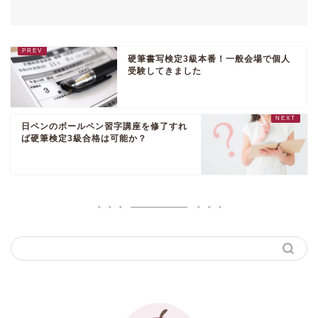
硬筆書写検定3級本番！一般会場で個人
受験してきました
日ペンのボールペン習字講座を修了すれ
ば硬筆検定3級合格は可能か？