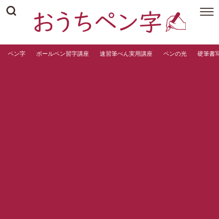
ペン字
ボールペン習字講座
速習筆ぺん実用講座
ペンの光
硬筆書