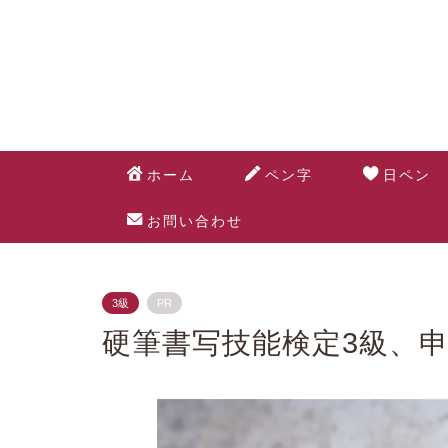
ホーム
ペン字
日ペン
お問い合わせ
3級
PR
硬筆書写技能検定3級、