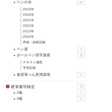
ペンの光
83
2019年
2020年
2021年
2022年
2023年
2024年
昇格・師範試験
ペン展
8
ボールペン習字講座
33
テキスト感想
学習記録
速習筆ぺん実用講座
6
硬筆書写検定
12
2級
2
3級
9