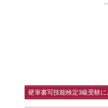
ス
硬筆書写技能検定3級受験