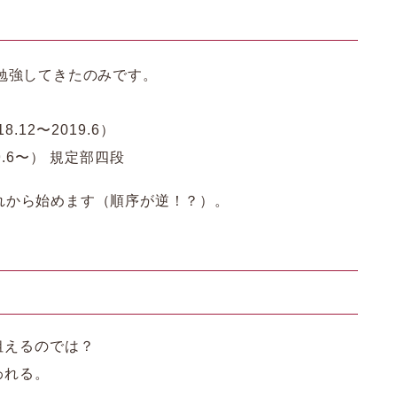
勉強してきたのみです。
8.12〜2019.6）
.6〜） 規定部四段
れから始めます（順序が逆！？）。
狙えるのでは？
われる。