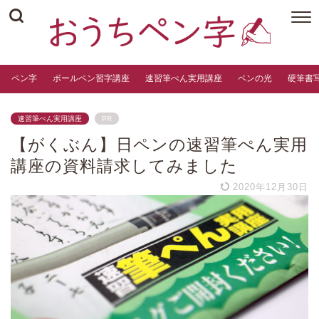
ペン字
ボールペン習字講座
速習筆ぺん実用講座
ペンの光
硬筆書
速習筆ぺん実用講座
PR
【がくぶん】日ペンの速習筆ぺん実用
講座の資料請求してみました
2020年12月30日