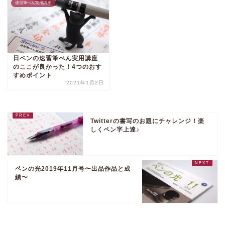
速習筆ぺん実用講座
日ペンの速習筆ぺん実用講座
のここが良かった！4つのおす
すめポイント
2021年1月2日
Twitterの書写のお題にチャレンジ！楽
しくペン字上達♪
ペンの光2019年11月号〜出品作品と成
績〜