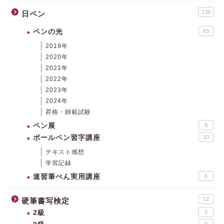
135
日ペン
ペンの光
83
2019年
2020年
2021年
2022年
2023年
2024年
昇格・師範試験
ペン展
8
ボールペン習字講座
33
テキスト感想
学習記録
速習筆ぺん実用講座
6
12
硬筆書写検定
2級
2
9