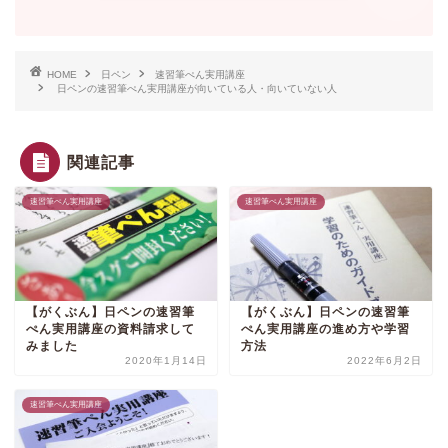
HOME
日ペン
速習筆ぺん実用講座
日ペンの速習筆ぺん実用講座が向いている人・向いていない人
関連記事
速習筆ぺん実用講座
速習筆ぺん実用講座
【がくぶん】日ペンの速習筆
【がくぶん】日ペンの速習筆
ぺん実用講座の資料請求して
ぺん実用講座の進め方や学習
みました
方法
2020年1月14日
2022年6月2日
速習筆ぺん実用講座