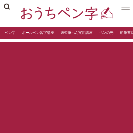
ペン字
ボールペン習字講座
速習筆ぺん実用講座
ペンの光
硬筆書