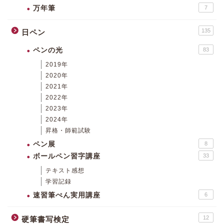
万年筆
7
135
日ペン
ペンの光
83
2019年
2020年
2021年
2022年
2023年
2024年
昇格・師範試験
ペン展
8
ボールペン習字講座
33
テキスト感想
学習記録
速習筆ぺん実用講座
6
12
硬筆書写検定