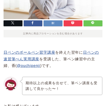
記事内に商品プロモーションを含む場合があります
日ペンのボールペン習字講座
を終えた翌年に
日ペンの
速習筆ぺん実用講座
を受講した、筆ペン練習中の主
婦、香(
@ouchipenji
)です。
期待以上の成果を出せて、筆ペン講座も受
講して良かった〜！