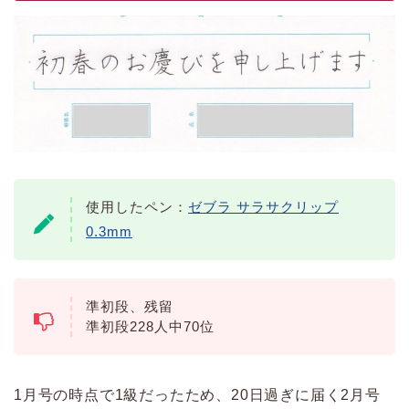
使用したペン：
ゼブラ サラサクリップ
0.3mm
準初段、残留
準初段228人中70位
1月号の時点で1級だったため、20日過ぎに届く2月号