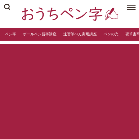
ペン字
ボールペン習字講座
速習筆ぺん実用講座
ペンの光
硬筆書