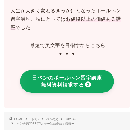
人生が大きく変わるきっかけとなったボールペン
習字講座、私にとっては
お値段以上の価値ある講
座
でした！
最短で美文字を目指すならこちら
▼ ▼ ▼
日ペンのボールペン習字講座
無料資料請求する
HOME
日ペン
ペンの光
2023年
ペンの光2023年3月号〜出品作品と成績〜