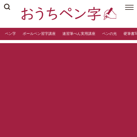
ペン字
ボールペン習字講座
速習筆ぺん実用講座
ペンの光
硬筆書