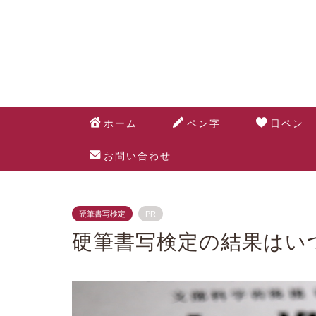
ホーム
ペン字
日ペン
お問い合わせ
硬筆書写検定
PR
硬筆書写検定の結果はい