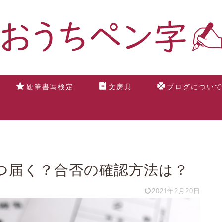
硬筆書写検定
文房具
ブログについ
つ届く？合否の確認方法は？
2021年2月20日