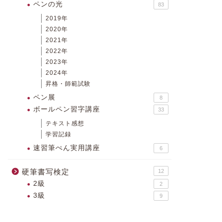
ペンの光
83
2019年
2020年
2021年
2022年
2023年
2024年
昇格・師範試験
ペン展
8
ボールペン習字講座
33
テキスト感想
学習記録
速習筆ぺん実用講座
6
硬筆書写検定
12
2級
2
3級
9