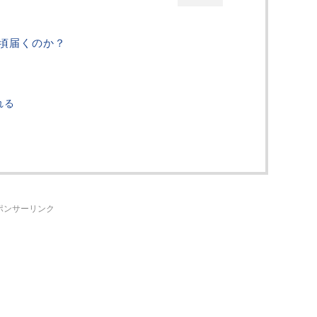
頃届くのか？
）
）
れる
ポンサーリンク