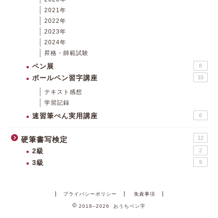
2021年
2022年
2023年
2024年
昇格・師範試験
ペン展
8
ボールペン習字講座
33
テキスト感想
学習記録
速習筆ぺん実用講座
6
12
硬筆書写検定
2級
2
3級
9
プライバシーポリシー
免責事項
2018–2026 おうちペン字